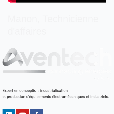
Manon, Technicienne
d'affaires
Expert en conception, industrialisation
et production d’équipements électromécaniques et industriels.
L
Y
F