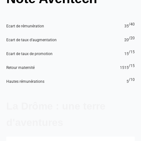
/40
Ecart de rémunération
35
/20
Ecart de taux d’augmentation
20
/15
Ecart de taux de promotion
15
/15
Retour maternité
15
15
/10
Hautes rémunérations
5
La Drôme : une terre
d'aventures