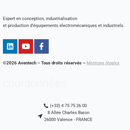
Expert en conception, industrialisation
et production d’équipements électromécaniques et industriels.
L
Y
F
i
o
a
n
u
c
k
t
e
©2026 Aventech – Tous droits réservés –
Mentions légales
e
u
b
d
b
o
coordonnées
i
e
o
n
k
-
(+33) 4 75 75 26 00
f
8 Allée Charles Baron
26000 Valence - FRANCE