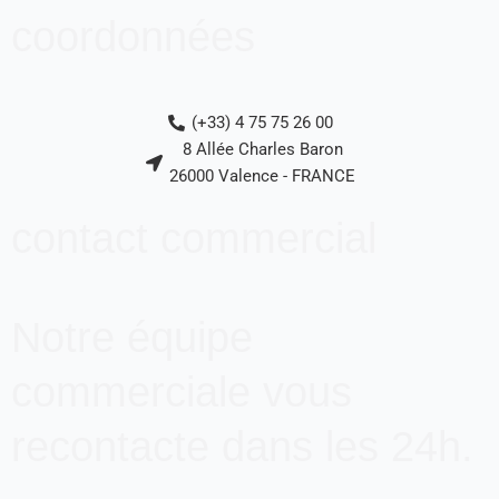
d
b
o
coordonnées
i
e
o
n
k
-
(+33) 4 75 75 26 00
f
8 Allée Charles Baron
26000 Valence - FRANCE
contact commercial
Notre équipe
commerciale vous
recontacte dans les 24h.