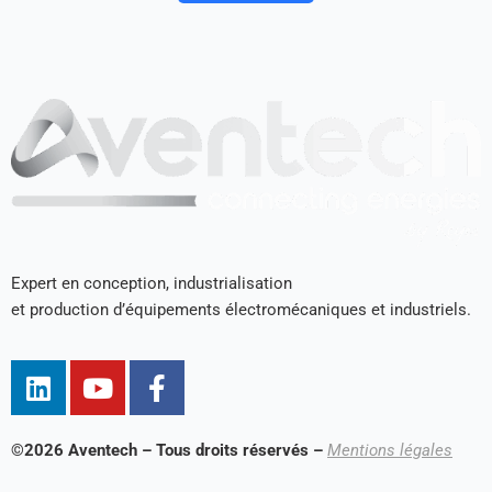
Expert en conception, industrialisation
et production d’équipements électromécaniques et industriels.
L
Y
F
i
o
a
n
u
c
k
t
e
©2026 Aventech – Tous droits réservés –
Mentions légales
e
u
b