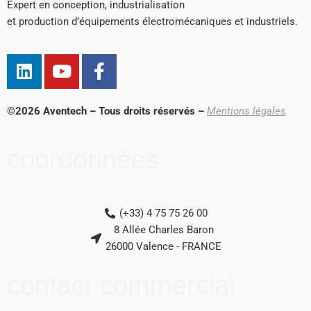
Expert en conception, industrialisation
et production d’équipements électromécaniques et industriels.
L
Y
F
i
o
a
n
u
c
k
t
e
©2026 Aventech – Tous droits réservés –
Mentions légales
e
u
b
d
b
o
coordonnées
i
e
o
n
k
-
(+33) 4 75 75 26 00
f
8 Allée Charles Baron
26000 Valence - FRANCE
contact commercial